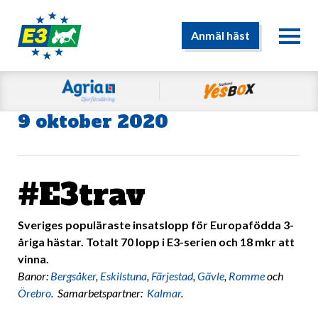
Anmäl häst
9 oktober 2020
#E3trav
Sveriges populäraste insatslopp för Europafödda 3-
åriga hästar. Totalt 70 lopp i E3-serien och 18 mkr att
vinna.
Banor:
Bergsåker
,
Eskilstuna
,
Färjestad
,
Gävle
,
Romme
och
Örebro
. Samarbetspartner:
Kalmar
.