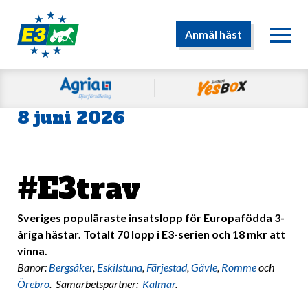
Anmäl häst
8 juni 2026
#E3trav
Sveriges populäraste insatslopp för Europafödda 3-
åriga hästar. Totalt 70 lopp i E3-serien och 18 mkr att
vinna.
Banor:
Bergsåker
,
Eskilstuna
,
Färjestad
,
Gävle
,
Romme
och
Örebro
. Samarbetspartner:
Kalmar
.