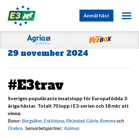
Anmäl häst
29 november 2024
#E3trav
Sveriges populäraste insatslopp för Europafödda 3-
åriga hästar. Totalt 70 lopp i E3-serien och 18 mkr att
vinna.
Banor:
Bergsåker
,
Eskilstuna
,
Färjestad
,
Gävle
,
Romme
och
Örebro
. Samarbetspartner:
Kalmar
.