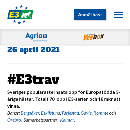
Anmäl häst
26 april 2021
#E3trav
Sveriges populäraste insatslopp för Europafödda 3-
åriga hästar. Totalt 70 lopp i E3-serien och 18 mkr att
vinna.
Banor:
Bergsåker
,
Eskilstuna
,
Färjestad
,
Gävle
,
Romme
och
Örebro
. Samarbetspartner:
Kalmar
.