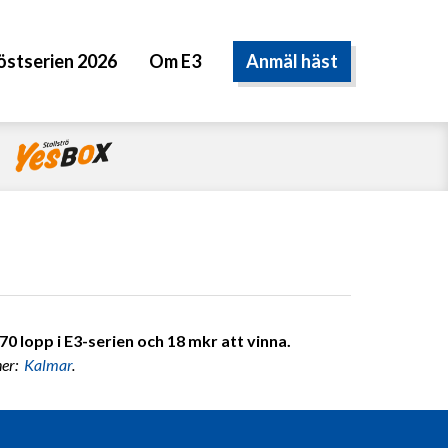
Anmäl häst
östserien 2026
Om E3
0 lopp i E3-serien och 18 mkr att vinna.
ner:
Kalmar
.