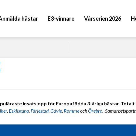
Anmälda hästar
E3-vinnare
Vårserien 2026
H
2
puläraste insatslopp för Europafödda 3-åriga hästar. Totalt 7
åker
,
Eskilstuna
,
Färjestad
,
Gävle
,
Romme
och
Örebro
. Samarbetspart