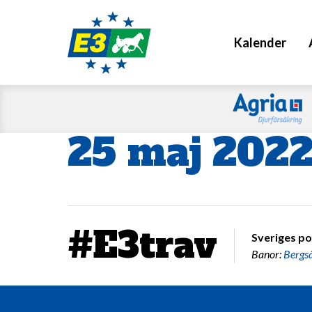
Kalender
25 maj 202
#E3trav
Sveriges po
Banor:
Bergs