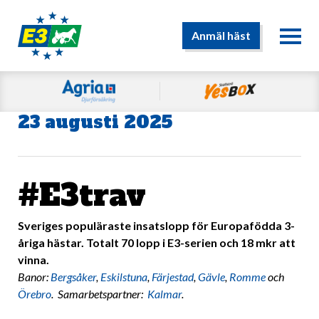
Anmäl häst
23 augusti 2025
#E3trav
Sveriges populäraste insatslopp för Europafödda 3-
åriga hästar. Totalt 70 lopp i E3-serien och 18 mkr att
vinna.
Banor:
Bergsåker
,
Eskilstuna
,
Färjestad
,
Gävle
,
Romme
och
Örebro
. Samarbetspartner:
Kalmar
.