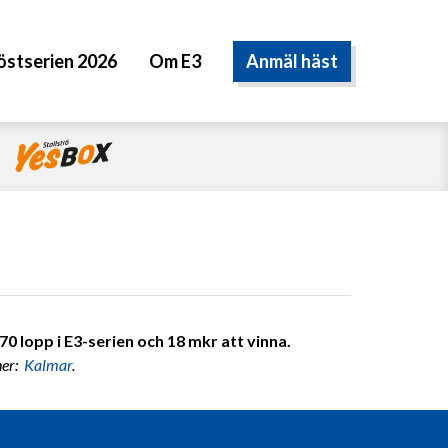
Anmäl häst
östserien 2026
Om E3
0 lopp i E3-serien och 18 mkr att vinna.
ner:
Kalmar
.