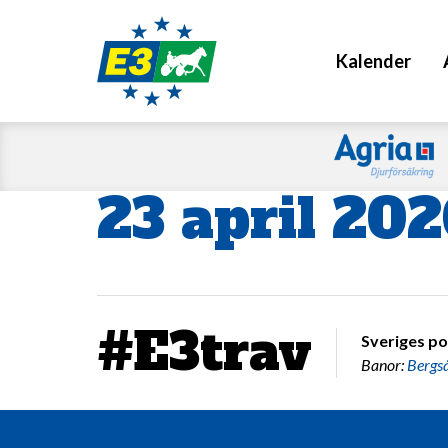
Kalender
23 april 20
#E3trav
Sveriges po
Banor:
Bergs