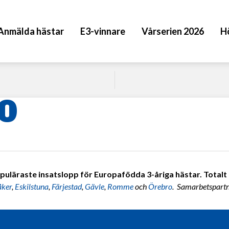
Anmälda hästar
E3-vinnare
Vårserien 2026
H
20
puläraste insatslopp för Europafödda 3-åriga hästar. Totalt 7
åker
,
Eskilstuna
,
Färjestad
,
Gävle
,
Romme
och
Örebro
. Samarbetspart