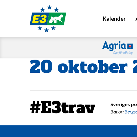
Kalender
20 oktober
#E3trav
Sveriges po
Banor:
Bergs