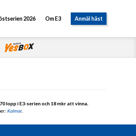
Anmäl häst
östserien 2026
Om E3
0 lopp i E3-serien och 18 mkr att vinna.
ner:
Kalmar
.