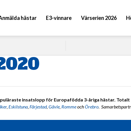
Anmälda hästar
E3-vinnare
Vårserien 2026
H
 2020
puläraste insatslopp för Europafödda 3-åriga hästar. Totalt 7
åker
,
Eskilstuna
,
Färjestad
,
Gävle
,
Romme
och
Örebro
. Samarbetspart