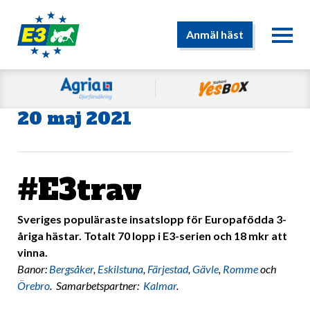
Anmäl häst
20 maj 2021
#E3trav
Sveriges populäraste insatslopp för Europafödda 3-
åriga hästar. Totalt 70 lopp i E3-serien och 18 mkr att
vinna.
Banor:
Bergsåker
,
Eskilstuna
,
Färjestad
,
Gävle
,
Romme
och
Örebro
. Samarbetspartner:
Kalmar
.