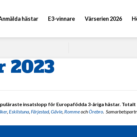
Anmälda hästar
E3-vinnare
Vårserien 2026
H
r 2023
puläraste insatslopp för Europafödda 3-åriga hästar. Totalt 7
åker
,
Eskilstuna
,
Färjestad
,
Gävle
,
Romme
och
Örebro
. Samarbetspart