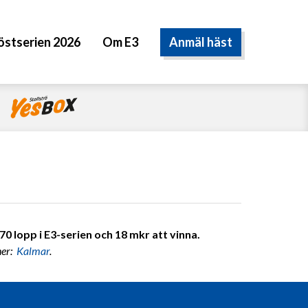
Anmäl häst
östserien 2026
Om E3
0 lopp i E3-serien och 18 mkr att vinna.
ner:
Kalmar
.