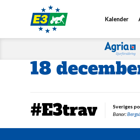
Kalender
18 decembe
#E3trav
Sveriges po
Banor:
Bergs