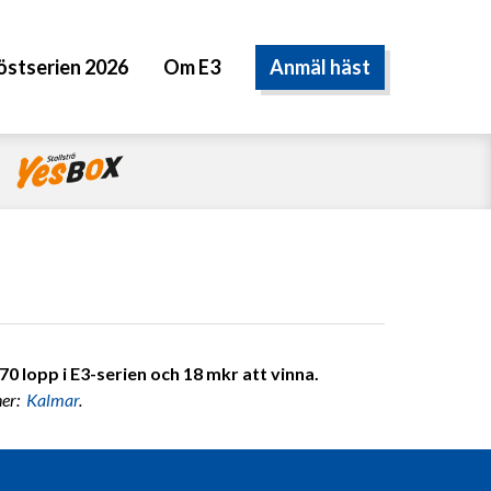
Anmäl häst
östserien 2026
Om E3
0 lopp i E3-serien och 18 mkr att vinna.
ner:
Kalmar
.