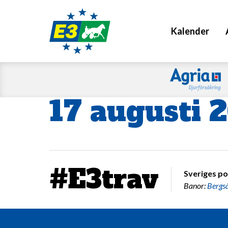
Kalender
17 augusti 
#E3trav
Sveriges po
Banor:
Bergs