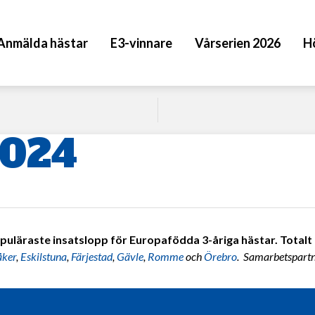
Anmälda hästar
E3-vinnare
Vårserien 2026
H
2024
puläraste insatslopp för Europafödda 3-åriga hästar. Totalt 7
åker
,
Eskilstuna
,
Färjestad
,
Gävle
,
Romme
och
Örebro
. Samarbetspart