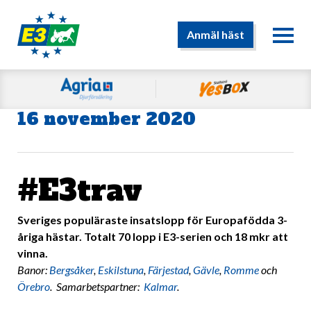
Anmäl häst
16 november 2020
#E3trav
Sveriges populäraste insatslopp för Europafödda 3-
åriga hästar. Totalt 70 lopp i E3-serien och 18 mkr att
vinna.
Banor:
Bergsåker
,
Eskilstuna
,
Färjestad
,
Gävle
,
Romme
och
Örebro
. Samarbetspartner:
Kalmar
.