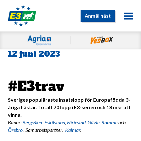
Anmäl häst
12 juni 2023
#E3trav
Sveriges populäraste insatslopp för Europafödda 3-
åriga hästar. Totalt 70 lopp i E3-serien och 18 mkr att
vinna.
Banor:
Bergsåker
,
Eskilstuna
,
Färjestad
,
Gävle
,
Romme
och
Örebro
. Samarbetspartner:
Kalmar
.