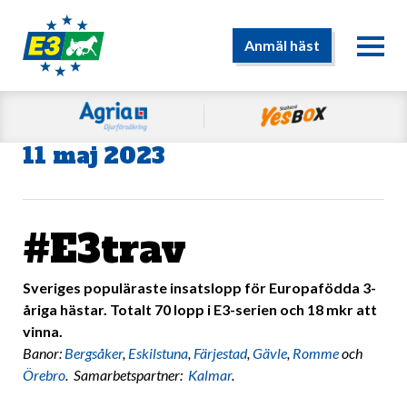
Anmäl häst
11 maj 2023
#E3trav
Sveriges populäraste insatslopp för Europafödda 3-
åriga hästar. Totalt 70 lopp i E3-serien och 18 mkr att
vinna.
Banor:
Bergsåker
,
Eskilstuna
,
Färjestad
,
Gävle
,
Romme
och
Örebro
. Samarbetspartner:
Kalmar
.