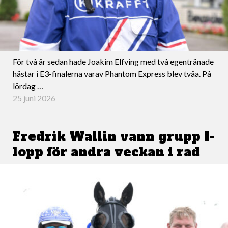
För två år sedan hade Joakim Elfving med två egentränade
hästar i E3-finalerna varav Phantom Express blev tvåa. På
lördag …
25 juni 2026
Fredrik Wallin vann grupp I-
lopp för andra veckan i rad