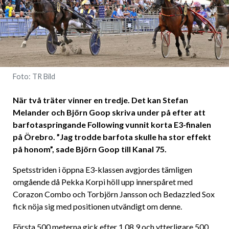
Foto: TR Bild
När två träter vinner en tredje. Det kan Stefan
Melander och Björn Goop skriva under på efter att
barfotaspringande Following vunnit korta E3-finalen
på Örebro. ”Jag trodde barfota skulle ha stor effekt
på honom”, sade Björn Goop till Kanal 75.
Spetsstriden i öppna E3-klassen avgjordes tämligen
omgående då Pekka Korpi höll upp innerspåret med
Corazon Combo och Torbjörn Jansson och Bedazzled Sox
fick nöja sig med positionen utvändigt om denne.
Första 500 meterna gick efter 1.08,9 och ytterligare 500