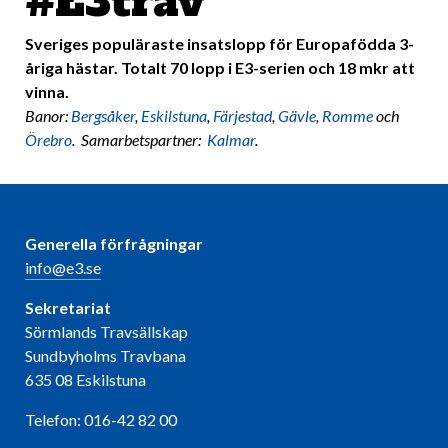
#E3trav
Sveriges populäraste insatslopp för Europafödda 3-
åriga hästar. Totalt 70 lopp i E3-serien och 18 mkr att
vinna.
Banor:
Bergsåker
,
Eskilstuna
,
Färjestad
,
Gävle
,
Romme
och
Örebro
. Samarbetspartner:
Kalmar
.
Generella förfrågningar
info@e3.se
Sekretariat
Sörmlands Travsällskap
Sundbyholms Travbana
635 08 Eskilstuna
Telefon: 016-42 82 00