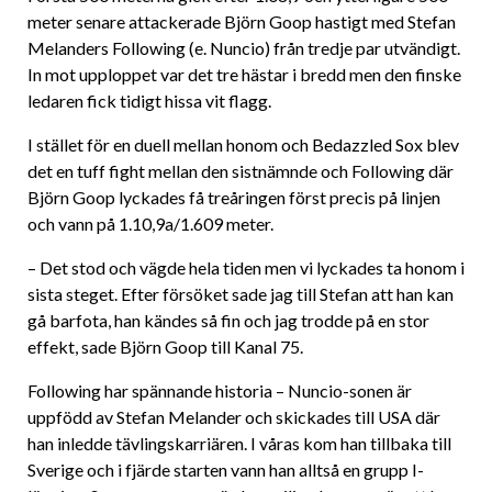
meter senare attackerade Björn Goop hastigt med Stefan
Melanders Following (e. Nuncio) från tredje par utvändigt.
In mot upploppet var det tre hästar i bredd men den finske
ledaren fick tidigt hissa vit flagg.
I stället för en duell mellan honom och Bedazzled Sox blev
det en tuff fight mellan den sistnämnde och Following där
Björn Goop lyckades få treåringen först precis på linjen
och vann på 1.10,9a/1.609 meter.
– Det stod och vägde hela tiden men vi lyckades ta honom i
sista steget. Efter försöket sade jag till Stefan att han kan
gå barfota, han kändes så fin och jag trodde på en stor
effekt, sade Björn Goop till Kanal 75.
Following har spännande historia – Nuncio-sonen är
uppfödd av Stefan Melander och skickades till USA där
han inledde tävlingskarriären. I våras kom han tillbaka till
Sverige och i fjärde starten vann han alltså en grupp I-