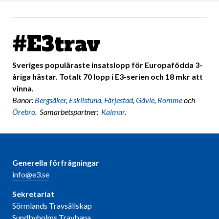
#E3trav
Sveriges populäraste insatslopp för Europafödda 3-
åriga hästar. Totalt 70 lopp i E3-serien och 18 mkr att
vinna.
Banor:
Bergsåker
,
Eskilstuna
,
Färjestad
,
Gävle
,
Romme
och
Örebro
. Samarbetspartner:
Kalmar
.
Generella förfrågningar
info@e3.se
Sekretariat
Sörmlands Travsällskap
Sundbyholms Travbana