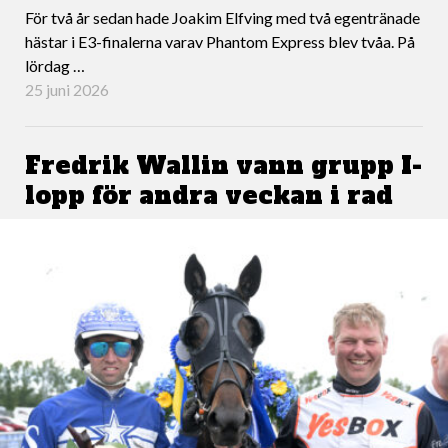
För två år sedan hade Joakim Elfving med två egentränade
hästar i E3-finalerna varav Phantom Express blev tvåa. På
lördag …
25 juni 2026
Fredrik Wallin vann grupp I-
lopp för andra veckan i rad