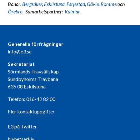
Banor:
Bergsåker
,
Eskilstuna
,
Färjestad
,
Gävle
,
Romme
och
Örebro
. Samarbetspartner:
Kalmar
.
Generella förfrågningar
info@e3.se
Sekretariat
Sörmlands Travsällskap
Sundbyholms Travbana
635 08 Eskilstuna
Telefon: 016-42 82 00
Fler kontaktuppgifter
E3 på Twitter
Nyhetsarkiv