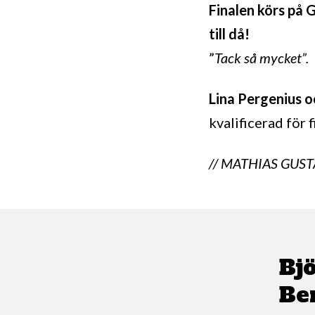
Finalen körs på G
till då!
”
Tack så mycket”.
Lina Pergenius
o
kvalificerad för 
// MATHIAS GUS
Bj
Be