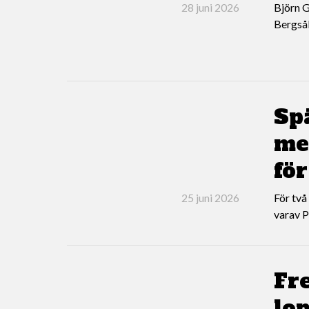
28 juni 2026
Björn G
Bergsåk
Sp
med
för
25 juni 2026
För två
varav P
Fr
lop