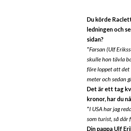
Du körde Raclett
ledningen och sed
sidan?
”
Farsan (Ulf Eriks
skulle hon tävla b
före loppet att de
meter och sedan g
Det är ett tag kv
kronor, har du nå
”
I USA har jag reda
som turist, så där 
Din pappa Ulf Er