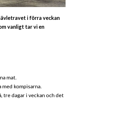
Gävletravet i förra veckan
m vanligt tar vi en
rna mat.
na med kompisarna.
å, tre dagar i veckan och det