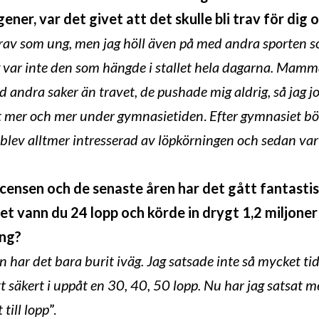
 gener, var det givet att det skulle bli trav för dig
rav som ung, men jag höll även på med andra sporten so
 var inte den som hängde i stallet hela dagarna. Mamma
 andra saker än travet, de pushade mig aldrig, så jag j
t mer och mer under gymnasietiden
.
Efter gymnasiet bö
blev alltmer intresserad av löpkörningen och sedan var 
icensen och de senaste åren har det gått fantastis
ret vann du 24 lopp och körde in drygt 1,2 miljone
ing?
n har det bara burit iväg. Jag satsade inte så mycket ti
att säkert i uppåt en 30, 40, 50 lopp. Nu har jag satsat 
 till lopp
”.