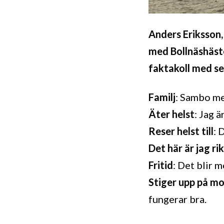
Anders Eriksson,
med Bollnäshäste
faktakoll med s
Familj
: Sambo m
Äter helst
: Jag ä
Reser helst till
: 
Det här är jag ri
Fritid
: Det blir 
Stiger upp på m
fungerar bra.