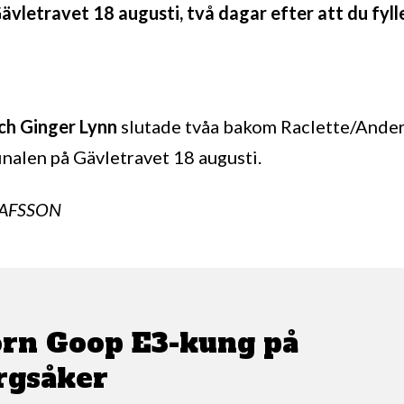
ävletravet 18 augusti, två dagar efter att du fylle
ch Ginger Lynn
slutade tvåa bakom Raclette/Ander
finalen på Gävletravet 18 augusti.
TAFSSON
örn Goop E3-kung på
rgsåker