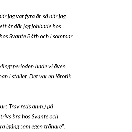
 jag var fyra år, så när jag
ett år där jag jobbade hos
a hos Svante Båth och i sommar
vlingsperioden hade vi även
n i stallet. Det var en lärorik
urs Trav reds anm.) på
 trivs bra hos Svante och
dra igång som egen tränare
”.