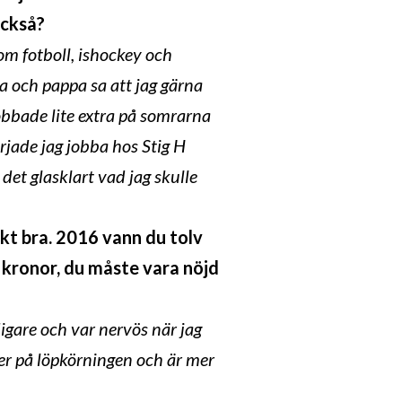
 också?
m fotboll, ishockey och
 och pappa sa att jag gärna
obbade lite extra på somrarna
rjade jag jobba hos Stig H
det glasklart vad jag skulle
kt bra. 2016 vann du tolv
r kronor, du måste vara nöjd
digare och var nervös när jag
mer på löpkörningen och är mer