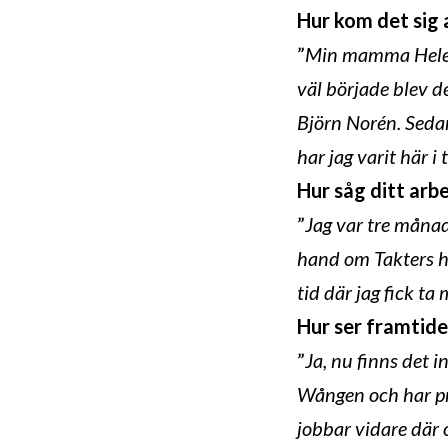
Hur kom det sig 
”
Min mamma Helene 
väl började blev d
Björn Norén. Sedan
har jag varit här i 
Hur såg ditt arb
”
Jag var tre månad
hand om Takters häs
tid där jag fick ta
Hur ser framtiden
”
Ja, nu finns det 
Wången och har pro
jobbar vidare där 