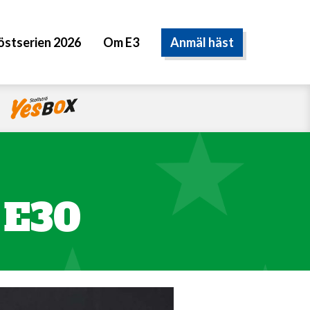
Anmäl häst
östserien 2026
Om E3
 E30