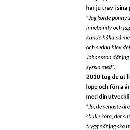
har ju trav i sina
”
Jag körde ponnyt
innebandy och jag
kunde hålla på med
och sedan blev de
Johansson där jag 
syssla med
”.
2010 tog du ut l
lopp och förra å
med din utveckl
”
Ja, de senaste åre
skulle köra, det s
trygg när jag ska ut