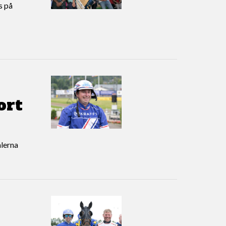
s på
ort
alerna