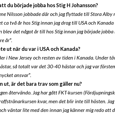
att du började jobba hos Stig H Johansson?
Nilsson jobbade där och jag flyttade till Stora Alby när
et ca två år hos Stig innan jag drog till USA och Kanada 
 blev det något år till hos Stig innan jag började jobb
tre år
”.
ete ut när du var i USA och Kanada?
er i New Jersey och resten av tiden i Kanada. Under tä
tar, så totalt var det 30-40 hästar och jag var förstema
 mycket ansvar
”.
 ut, är det bara trav som gäller nu?
ingen återvändo. Jag har gått FKT-kursen (Fördjupningsk
ffstränarkursen kvar, men det blir inte till hösten. Jag
och väntar lite med den innan jag känner mig redo att 