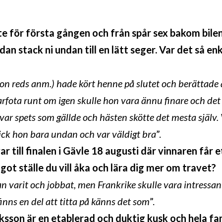
e för första gången och från spår sex bakom bile
an stack ni undan till en lätt seger. Var det så en
son reds anm.) hade kört henne på slutet och berättade 
arfota runt om igen skulle hon vara ännu finare och de
t var spets som gällde och hästen skötte det mesta själv.
ick hon bara undan och var väldigt bra
”.
ar till finalen i Gävle 18 augusti där vinnaren får
got ställe du vill åka och lära dig mer om travet?
n varit och jobbat, men Frankrike skulle vara intressant.
finns en del att titta på känns det som
”.
iksson är en etablerad och duktig kusk och hela fam