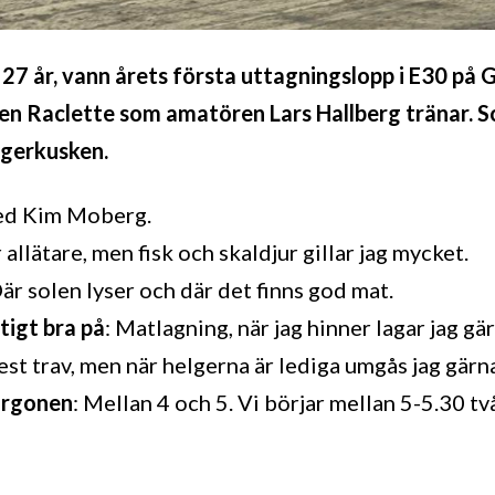
 27 år, vann årets första uttagningslopp i E30 på 
n Raclette som amatören Lars Hallberg tränar. So
egerkusken.
ed Kim Moberg.
r allätare, men fisk och skaldjur gillar jag mycket.
Där solen lyser och där det finns god mat.
ktigt bra på
: Matlagning, när jag hinner lagar jag gä
mest trav, men när helgerna är lediga umgås jag gär
orgonen
: Mellan 4 och 5. Vi börjar mellan 5-5.30 tv