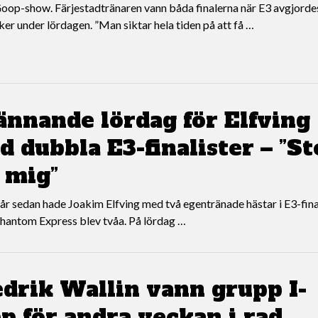
oop-show. Färjestadtränaren vann båda finalerna när E3 avgjorde
er under lördagen. ”Man siktar hela tiden på att få …
ännande lördag för Elfving
 dubbla E3-finalister – ”St
 mig”
 år sedan hade Joakim Elfving med två egentränade hästar i E3-fin
hantom Express blev tvåa. På lördag …
edrik Wallin vann grupp I-
p för andra veckan i rad