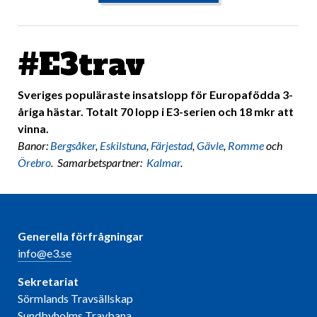
#E3trav
Sveriges populäraste insatslopp för Europafödda 3-
åriga hästar. Totalt 70 lopp i E3-serien och 18 mkr att
vinna.
Banor:
Bergsåker
,
Eskilstuna
,
Färjestad
,
Gävle
,
Romme
och
Örebro
. Samarbetspartner:
Kalmar
.
Generella förfrågningar
info@e3.se
Sekretariat
Sörmlands Travsällskap
Sundbyholms Travbana