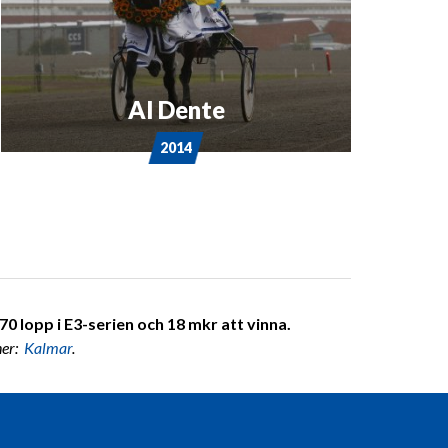
Al Dente
2014
0 lopp i E3-serien och 18 mkr att vinna.
ner:
Kalmar
.