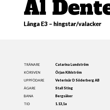
Al Dent
Långa E3 – hingstar/valacker
TRÄNARE
Catarina Lundström
KÖRSVEN
Örjan Kihlström
UPPFÖDARE
Veterinär D Söderberg AB
ÄGARE
Stall Sting
BANA
Bergsåker
TID
1.13,1a