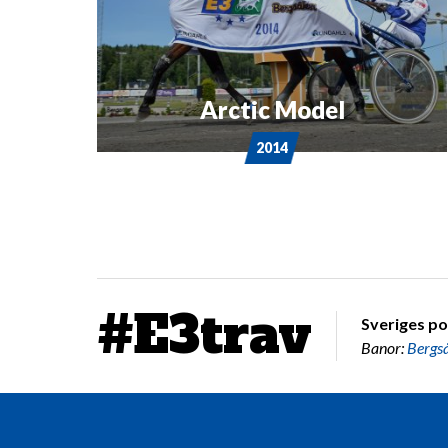
Arctic Model
2014
#E3trav
Sveriges po
Banor:
Bergs