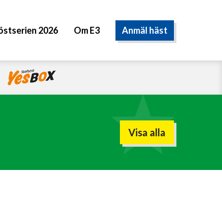
Anmäl häst
östserien 2026
Om E3
Visa alla