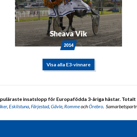
Sheava Vik
2014
Visa alla E3-vinnare
puläraste insatslopp för Europafödda 3-åriga hästar. Totalt 7
åker
,
Eskilstuna
,
Färjestad
,
Gävle
,
Romme
och
Örebro
. Samarbetspart