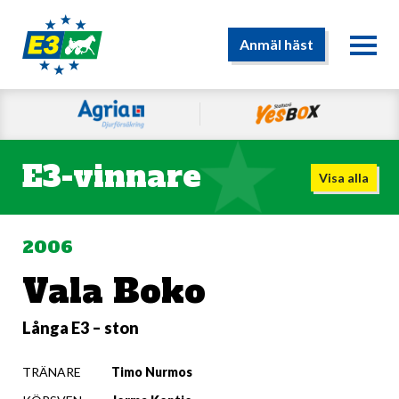
Anmäl häst
E3-vinnare
Visa alla
2006
Vala Boko
Långa E3 – ston
TRÄNARE
Timo Nurmos