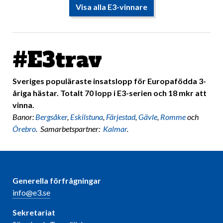
Visa alla E3-vinnare
#E3trav
Sveriges populäraste insatslopp för Europafödda 3-
åriga hästar. Totalt 70 lopp i E3-serien och 18 mkr att
vinna.
Banor:
Bergsåker
,
Eskilstuna
,
Färjestad
,
Gävle
,
Romme
och
Örebro
. Samarbetspartner:
Kalmar
.
Generella förfrågningar
info@e3.se
Sekretariat