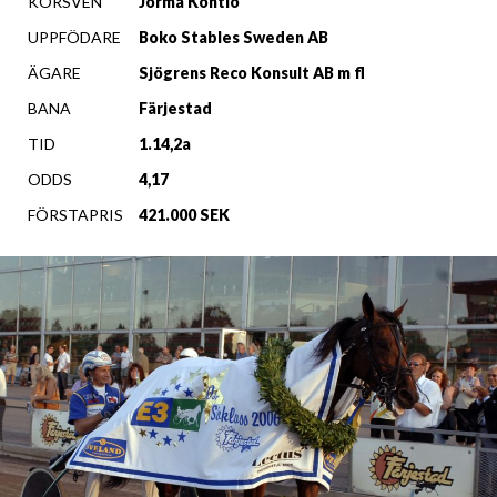
KÖRSVEN
Jorma Kontio
UPPFÖDARE
Boko Stables Sweden AB
ÄGARE
Sjögrens Reco Konsult AB m fl
BANA
Färjestad
TID
1.14,2a
ODDS
4,17
FÖRSTAPRIS
421.000 SEK