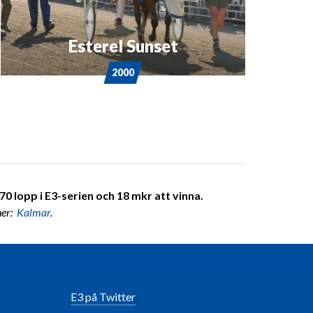
Esterel Sunset
2000
0 lopp i E3-serien och 18 mkr att vinna.
ner:
Kalmar
.
E3 på Twitter