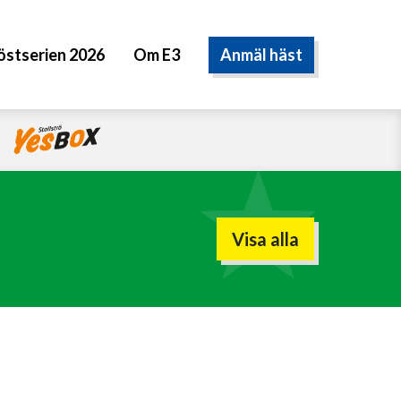
Anmäl häst
östserien 2026
Om E3
Visa alla