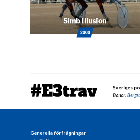
Simb Illusion
2000
#E3trav
Sveriges po
Banor:
Bergs
Generella förfrågningar