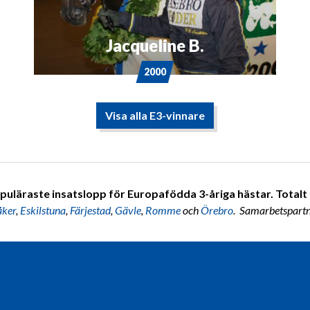
Jacqueline B.
2000
Visa alla E3-vinnare
puläraste insatslopp för Europafödda 3-åriga hästar. Totalt 7
åker
,
Eskilstuna
,
Färjestad
,
Gävle
,
Romme
och
Örebro
. Samarbetspart