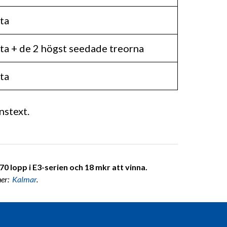
ta
ta + de 2 högst seedade treorna
ta
nstext.
0 lopp i E3-serien och 18 mkr att vinna.
ner:
Kalmar
.