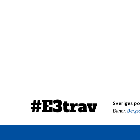
#E3trav
Sveriges po
Banor:
Bergs