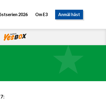
Anmäl häst
östserien 2026
Om E3
27: