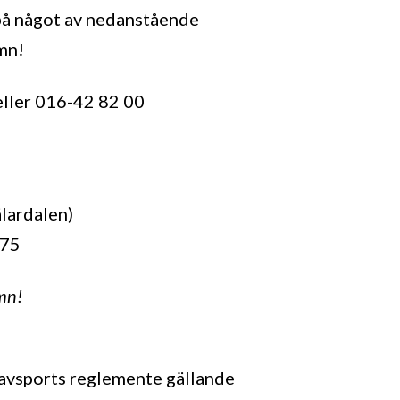
på något av nedanstående
mn!
eller 016-42 82 00
lardalen)
 75
mn!
ravsports reglemente gällande