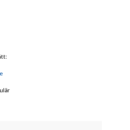
tt:
se
ulär