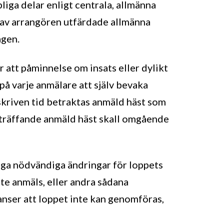
liga delar enligt centrala, allmänna
av arrangören utfärdade allmänna
agen.
r att påminnelse om insats eller dylikt
å varje anmälare att själv bevaka
eskriven tid betraktas anmäld häst som
eträffande anmäld häst skall omgående
taga nödvändiga ändringar för loppets
nte anmäls, eller andra sådana
anser att loppet inte kan genomföras,