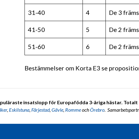
31-40
4
De 3 främs
41-50
5
De 2 främs
51-60
6
De 2 främs
Bestämmelser om Korta E3 se propositio
puläraste insatslopp för Europafödda 3-åriga hästar. Totalt 7
åker
,
Eskilstuna
,
Färjestad
,
Gävle
,
Romme
och
Örebro
. Samarbetspart