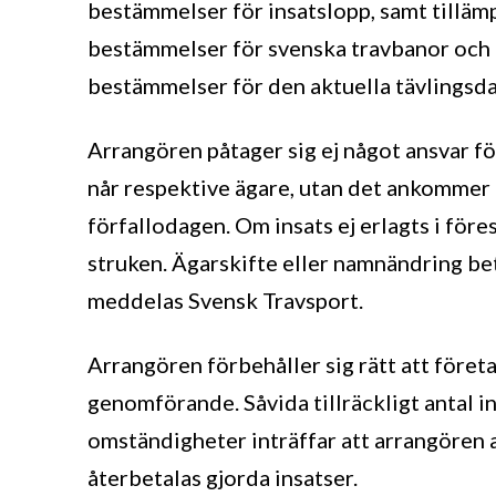
bestämmelser för insatslopp, samt tillämp
bestämmelser för svenska travbanor och 
bestämmelser för den aktuella tävlingsd
Arrangören påtager sig ej något ansvar fö
når respektive ägare, utan det ankommer p
förfallodagen. Om insats ej erlagts i för
struken. Ägarskifte eller namnändring b
meddelas Svensk Travsport.
Arrangören förbehåller sig rätt att före
genomförande. Såvida tillräckligt antal i
omständigheter inträffar att arrangören 
återbetalas gjorda insatser.