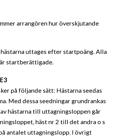
ämmer arrangören hur överskjutande
hästarna uttages efter startpoäng. Alla
 är startberättigade.
 E3
sker på följande sätt: Hästarna seedas
mma. Med dessa seedningar grundrankas
 av hästarna till uttagningsloppen går
ningsloppet, häst nr 2 till det andra o s
å antalet uttagningslopp. I övrigt