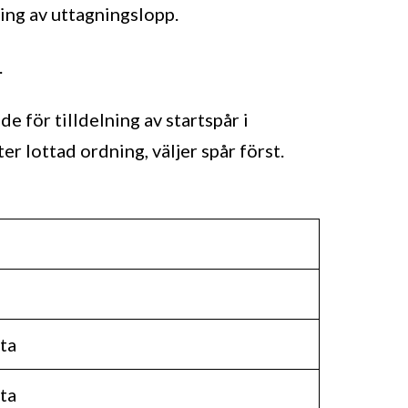
ing av uttagningslopp.
.
e för tilldelning av startspår i
er lottad ordning, väljer spår först.
ta
ta